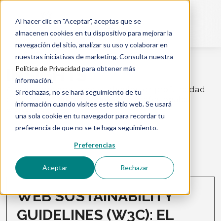
Al hacer clic en "Aceptar", aceptas que se
almacenen cookies en tu dispositivo para mejorar la
navegación del sitio, analizar su uso y colaborar en
nuestras iniciativas de marketing. Consulta nuestra
Política de Privacidad
para obtener más
INSIGHTS
información.
Análisis, perspectivas y artículos en profundidad
Si rechazas, no se hará seguimiento de tu
escritos por nuestro equipo de profesionales
información cuando visites este sitio web. Se usará
worlclass.
una sola cookie en tu navegador para recordar tu
preferencia de que no se te haga seguimiento.
Preferencias
Aceptar
Rechazar
WEB SUSTAINABILITY
GUIDELINES (W3C): EL