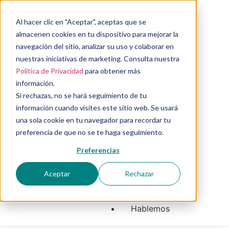
INICIO
Al hacer clic en "Aceptar", aceptas que se
SERVICIOS
almacenen cookies en tu dispositivo para mejorar la
NOSOTROS
navegación del sitio, analizar su uso y colaborar en
INSIGHTS
nuestras iniciativas de marketing. Consulta nuestra
HABLEMOS
Política de Privacidad
para obtener más
información.
Si rechazas, no se hará seguimiento de tu
información cuando visites este sitio web. Se usará
una sola cookie en tu navegador para recordar tu
preferencia de que no se te haga seguimiento.
Preferencias
Inicio
Servicios
Aceptar
Rechazar
Nosotros
Insights
Hablemos