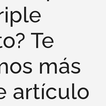
riple
o? Te
mos más
e artículo