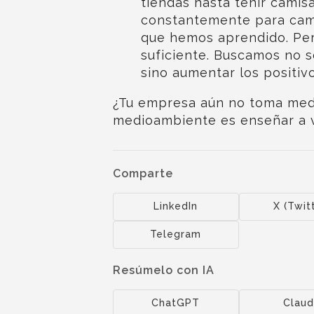
tiendas hasta teñir camis
constantemente para camb
que hemos aprendido. Pe
suficiente. Buscamos no 
sino aumentar los positiv
¿Tu empresa aún no toma medi
medioambiente es enseñar a va
Comparte
LinkedIn
X (Twit
Telegram
Resúmelo con IA
ChatGPT
Clau