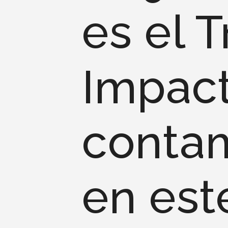
es el T
Impact
conta
en est